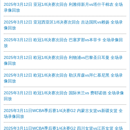
2025年3月12日 亚冠1/8决赛次回合 利雅得新月vs塔什干棉农 全场
录像回放
2025年3月12日 亚冠西亚区1/8决赛次回合 吉达国民vs赖扬 全场录
像回放
2025年3月12日 欧冠1/8决赛次回合 巴塞罗那vs本菲卡 全场录像回
放
2025年3月12日 欧冠1/8决赛次回合 利物浦vs巴黎圣日耳曼 全场录
像回放
2025年3月12日 欧冠1/8决赛次回合 勒沃库森vs拜仁慕尼黑 全场录
像回放
2025年3月12日 欧冠1/8决赛次回合 国际米兰vs 费耶诺德 全场录像
回放
2025年3月11日WCBA季后赛1/4决赛G2 内蒙古女篮vs新疆女篮 全
场录像回放
2025年3月11日WCBA季后赛1/4决赛G2 四川女篮vs江苏女篮 全场