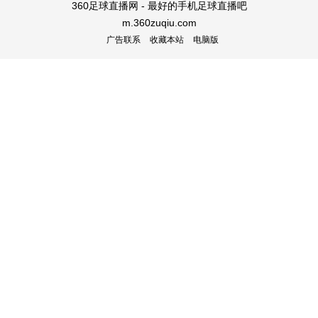
360足球直播网 - 最好的手机足球直播吧
m.360zuqiu.com
广告联系
收藏本站
电脑版