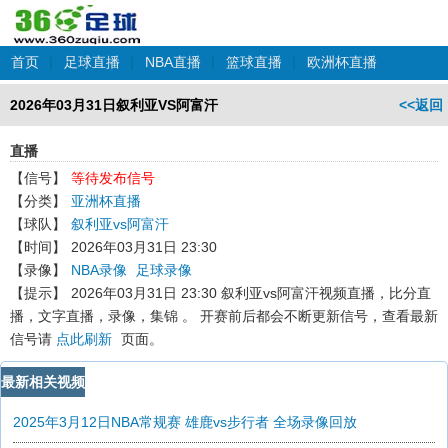
首页
|
足球直播
|
NBA直播
|
篮球直播
|
欧洲杯直播
2026年03月31日叙利亚VS阿富汗
<<返回
直播
【信号】
等待发布信号
【分类】
亚洲杯直播
【球队】
叙利亚vs阿富汗
【时间】
2026年03月31日 23:30
【录像】
NBA录像
足球录像
【提示】
2026年03月31日 23:30 叙利亚vs阿富汗
视频直播，比分直
播，文字直播，录像，集锦 。 开赛前后都会不断更新信号，查看最新
信号请
点此刷新
页面。
最新相关视频
2025年3月12日NBA常规赛 雄鹿vs步行者 全场录像回放