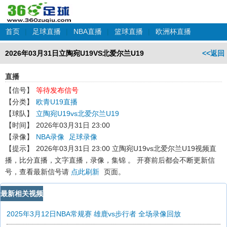
首页
|
足球直播
|
NBA直播
|
篮球直播
|
欧洲杯直播
2026年03月31日立陶宛U19VS北爱尔兰U19
<<返回
直播
【信号】
等待发布信号
【分类】
欧青U19直播
【球队】
立陶宛U19vs北爱尔兰U19
【时间】
2026年03月31日 23:00
【录像】
NBA录像
足球录像
【提示】
2026年03月31日 23:00 立陶宛U19vs北爱尔兰U19
视频直
播，比分直播，文字直播，录像，集锦 。 开赛前后都会不断更新信
号，查看最新信号请
点此刷新
页面。
最新相关视频
2025年3月12日NBA常规赛 雄鹿vs步行者 全场录像回放