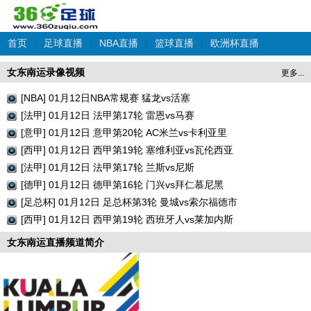
首页
|
足球直播
|
NBA直播
|
篮球直播
|
欧洲杯直播
女东南运录像视频
更多...
[NBA] 01月12日NBA常规赛 猛龙vs活塞
[法甲] 01月12日 法甲第17轮 雷恩vs马赛
[意甲] 01月12日 意甲第20轮 AC米兰vs卡利亚里
[西甲] 01月12日 西甲第19轮 塞维利亚vs瓦伦西亚
[法甲] 01月12日 法甲第17轮 兰斯vs尼斯
[德甲] 01月12日 德甲第16轮 门兴vs拜仁慕尼黑
[足总杯] 01月12日 足总杯第3轮 曼城vs索尔福德市
[西甲] 01月12日 西甲第19轮 西班牙人vs莱加内斯
女东南运直播频道简介