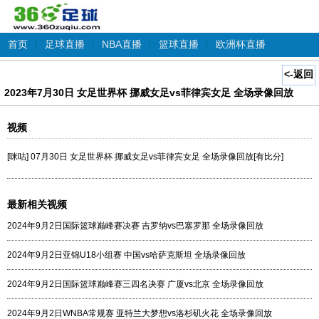
首页
|
足球直播
|
NBA直播
|
篮球直播
|
欧洲杯直播
<-返回
2023年7月30日 女足世界杯 挪威女足vs菲律宾女足 全场录像回放
视频
[咪咕] 07月30日 女足世界杯 挪威女足vs菲律宾女足 全场录像回放[有比分]
最新相关视频
2024年9月2日国际篮球巅峰赛决赛 吉罗纳vs巴塞罗那 全场录像回放
2024年9月2日亚锦U18小组赛 中国vs哈萨克斯坦 全场录像回放
2024年9月2日国际篮球巅峰赛三四名决赛 广厦vs北京 全场录像回放
2024年9月2日WNBA常规赛 亚特兰大梦想vs洛杉矶火花 全场录像回放