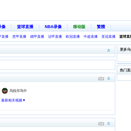
录像
篮球直播
NBA录像
移动版
繁體
甲直播
意甲直播
德甲直播
法甲直播
欧冠直播
中超直播
亚冠直播
篮球直
更多乌
热门直
乌拉尔马什
：
最新相关视频▼