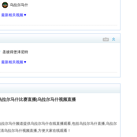
乌拉尔马什
：
最新相关视频▼
圣彼得堡泽尼特
：
最新相关视频▼
乌拉尔马什比赛直播|乌拉尔马什视频直播
乌拉尔马什频道提供乌拉尔马什在线直播观看,包括乌拉尔马什直播,乌拉尔
高清乌拉尔马什视频直播,方便大家在线观看！