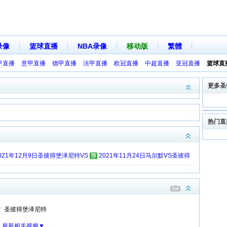
录像
篮球直播
NBA录像
移动版
繁體
甲直播
意甲直播
德甲直播
法甲直播
欧冠直播
中超直播
亚冠直播
篮球直
更多圣
热门直
021年12月9日圣彼得堡泽尼特VS
2021年11月24日马尔默VS圣彼得
切尔西
堡泽尼特
圣彼得堡泽尼特
：
最新相关视频▼