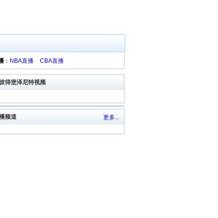
播
：
NBA直播
CBA直播
彼得堡泽尼特视频
播频道
更多...