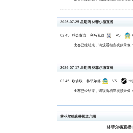
2026-07-25 星期四 林菲尔德直播
02:45
球会友谊
利马瓦迪
VS
比赛已经结束，请观看相应视频录像
2026-07-17 星期四 林菲尔德直播
02:45
欧协联
林菲尔德
VS
卡
比赛已经结束，请观看相应视频录像
林菲尔德直播频道介绍
林菲尔德直播