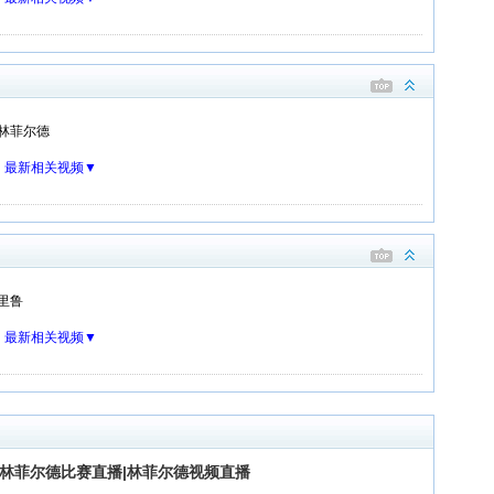
林菲尔德
：
最新相关视频▼
里鲁
：
最新相关视频▼
|林菲尔德比赛直播|林菲尔德视频直播