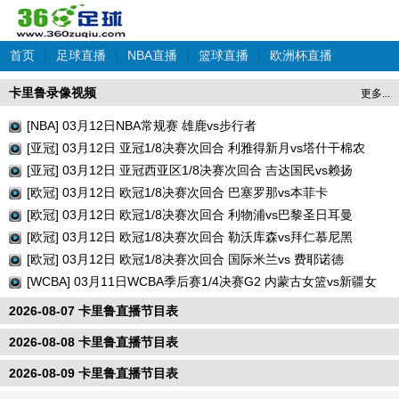
首页
|
足球直播
|
NBA直播
|
篮球直播
|
欧洲杯直播
卡里鲁录像视频
更多...
[NBA] 03月12日NBA常规赛 雄鹿vs步行者
[亚冠] 03月12日 亚冠1/8决赛次回合 利雅得新月vs塔什干棉农
[亚冠] 03月12日 亚冠西亚区1/8决赛次回合 吉达国民vs赖扬
[欧冠] 03月12日 欧冠1/8决赛次回合 巴塞罗那vs本菲卡
[欧冠] 03月12日 欧冠1/8决赛次回合 利物浦vs巴黎圣日耳曼
[欧冠] 03月12日 欧冠1/8决赛次回合 勒沃库森vs拜仁慕尼黑
[欧冠] 03月12日 欧冠1/8决赛次回合 国际米兰vs 费耶诺德
[WCBA] 03月11日WCBA季后赛1/4决赛G2 内蒙古女篮vs新疆女
篮
2026-08-07 卡里鲁直播节目表
2026-08-08 卡里鲁直播节目表
2026-08-09 卡里鲁直播节目表