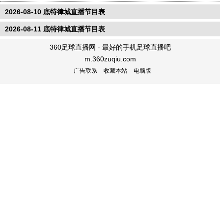
2026-08-10 底特律城直播节目表
2026-08-11 底特律城直播节目表
360足球直播网 - 最好的手机足球直播吧
m.360zuqiu.com
广告联系
收藏本站
电脑版