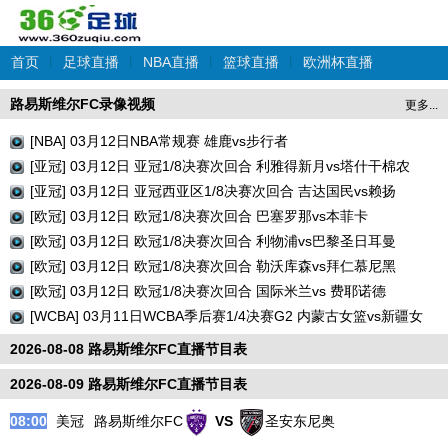
首页
|
足球直播
|
NBA直播
|
篮球直播
|
欧洲杯直播
路易斯维尔FC录像视频
更多...
[NBA] 03月12日NBA常规赛 雄鹿vs步行者
[亚冠] 03月12日 亚冠1/8决赛次回合 利雅得新月vs塔什干棉农
[亚冠] 03月12日 亚冠西亚区1/8决赛次回合 吉达国民vs赖扬
[欧冠] 03月12日 欧冠1/8决赛次回合 巴塞罗那vs本菲卡
[欧冠] 03月12日 欧冠1/8决赛次回合 利物浦vs巴黎圣日耳曼
[欧冠] 03月12日 欧冠1/8决赛次回合 勒沃库森vs拜仁慕尼黑
[欧冠] 03月12日 欧冠1/8决赛次回合 国际米兰vs 费耶诺德
[WCBA] 03月11日WCBA季后赛1/4决赛G2 内蒙古女篮vs新疆女
篮
2026-08-08 路易斯维尔FC直播节目表
2026-08-09 路易斯维尔FC直播节目表
08:00
美冠
路易斯维尔FC
VS
圣安东尼奥