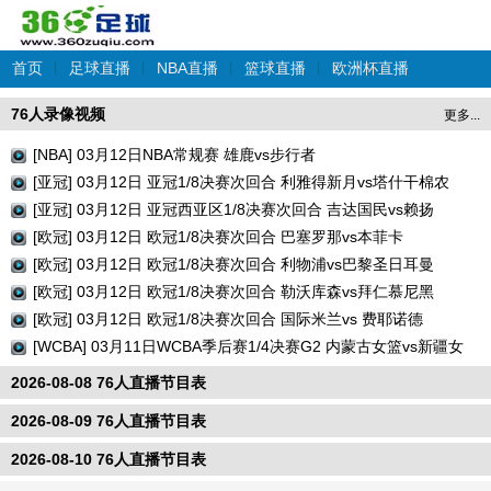
首页
|
足球直播
|
NBA直播
|
篮球直播
|
欧洲杯直播
76人录像视频
更多...
[NBA] 03月12日NBA常规赛 雄鹿vs步行者
[亚冠] 03月12日 亚冠1/8决赛次回合 利雅得新月vs塔什干棉农
[亚冠] 03月12日 亚冠西亚区1/8决赛次回合 吉达国民vs赖扬
[欧冠] 03月12日 欧冠1/8决赛次回合 巴塞罗那vs本菲卡
[欧冠] 03月12日 欧冠1/8决赛次回合 利物浦vs巴黎圣日耳曼
[欧冠] 03月12日 欧冠1/8决赛次回合 勒沃库森vs拜仁慕尼黑
[欧冠] 03月12日 欧冠1/8决赛次回合 国际米兰vs 费耶诺德
[WCBA] 03月11日WCBA季后赛1/4决赛G2 内蒙古女篮vs新疆女
篮
2026-08-08 76人直播节目表
2026-08-09 76人直播节目表
2026-08-10 76人直播节目表