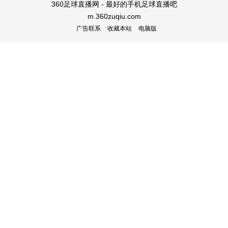
360足球直播网 - 最好的手机足球直播吧
m.360zuqiu.com
广告联系
收藏本站
电脑版