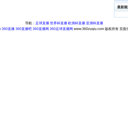
最新频
导航：
足球直播
世界杯直播
欧洲杯直播
亚洲杯直播
p
360直播
360直播吧
360直播网
360足球直播网
www.360zuqiu.com 版权所有 页面生