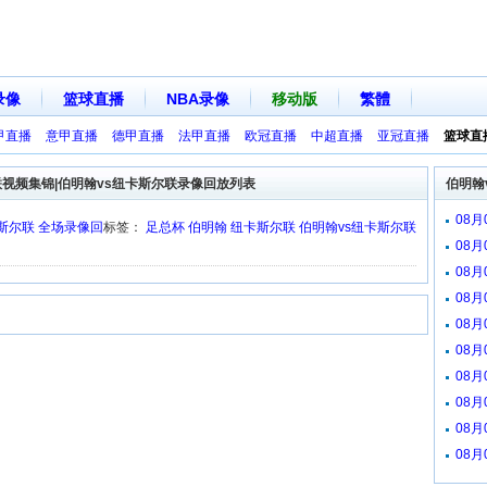
录像
篮球直播
NBA录像
移动版
繁體
甲直播
意甲直播
德甲直播
法甲直播
欧冠直播
中超直播
亚冠直播
篮球直
联视频集锦|伯明翰vs纽卡斯尔联录像回放列表
伯明翰
08
卡斯尔联 全场录像回
标签：
足总杯
伯明翰
纽卡斯尔联
伯明翰vs纽卡斯尔联
08
08
08
08
08
08月
08月
08月
08月