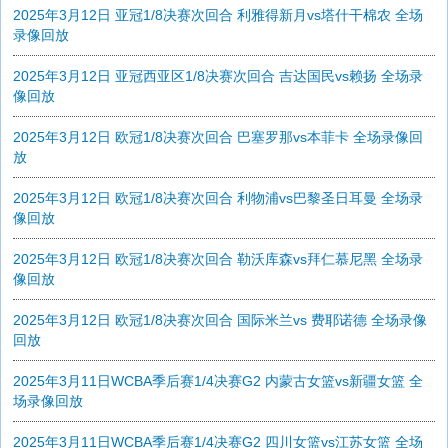
2025年3月12日 亚冠1/8决赛次回合 利雅得新月vs塔什干棉农 全场
录像回放
2025年3月12日 亚冠西亚区1/8决赛次回合 吉达国民vs赖扬 全场录
像回放
2025年3月12日 欧冠1/8决赛次回合 巴塞罗那vs本菲卡 全场录像回
放
2025年3月12日 欧冠1/8决赛次回合 利物浦vs巴黎圣日耳曼 全场录
像回放
2025年3月12日 欧冠1/8决赛次回合 勒沃库森vs拜仁慕尼黑 全场录
像回放
2025年3月12日 欧冠1/8决赛次回合 国际米兰vs 费耶诺德 全场录像
回放
2025年3月11日WCBA季后赛1/4决赛G2 内蒙古女篮vs新疆女篮 全
场录像回放
2025年3月11日WCBA季后赛1/4决赛G2 四川女篮vs江苏女篮 全场