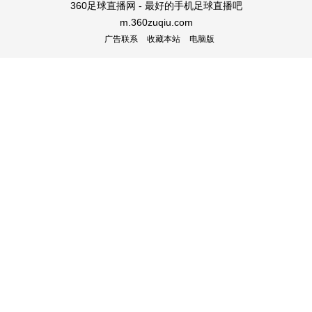
360足球直播网 - 最好的手机足球直播吧
m.360zuqiu.com
广告联系
收藏本站
电脑版