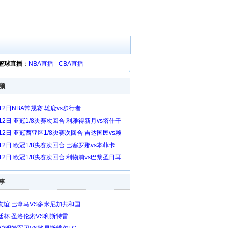
篮球直播
：
NBA直播
CBA直播
频
12日NBA常规赛 雄鹿vs步行者
12日 亚冠1/8决赛次回合 利雅得新月vs塔什干
12日 亚冠西亚区1/8决赛次回合 吉达国民vs赖
12日 欧冠1/8决赛次回合 巴塞罗那vs本菲卡
12日 欧冠1/8决赛次回合 利物浦vs巴黎圣日耳
事
友谊 巴拿马VS多米尼加共和国
廷杯 圣洛伦索VS利斯特雷