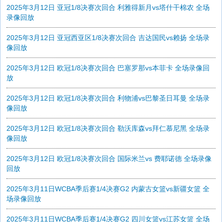
2025年3月12日 亚冠1/8决赛次回合 利雅得新月vs塔什干棉农 全场
录像回放
2025年3月12日 亚冠西亚区1/8决赛次回合 吉达国民vs赖扬 全场录
像回放
2025年3月12日 欧冠1/8决赛次回合 巴塞罗那vs本菲卡 全场录像回
放
2025年3月12日 欧冠1/8决赛次回合 利物浦vs巴黎圣日耳曼 全场录
像回放
2025年3月12日 欧冠1/8决赛次回合 勒沃库森vs拜仁慕尼黑 全场录
像回放
2025年3月12日 欧冠1/8决赛次回合 国际米兰vs 费耶诺德 全场录像
回放
2025年3月11日WCBA季后赛1/4决赛G2 内蒙古女篮vs新疆女篮 全
场录像回放
2025年3月11日WCBA季后赛1/4决赛G2 四川女篮vs江苏女篮 全场