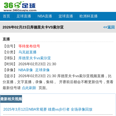
首页
|
足球直播
|
NBA直播
|
篮球直播
|
欧洲杯直播
2026年02月23日库德里夫卡VS索尔亚
<<返回
直播
【信号】
等待发布信号
【分类】
乌克超直播
【球队】
库德里夫卡vs索尔亚
【时间】
2026年02月23日 21:30
【录像】
NBA录像
足球录像
【提示】
2026年02月23日 21:30 库德里夫卡vs索尔亚
视频直播，比
分直播，文字直播，录像，集锦 。 开赛前后都会不断更新信号，查看
最新信号请
点此刷新
页面。
最新相关视频
2025年3月12日NBA常规赛 雄鹿vs步行者 全场录像回放