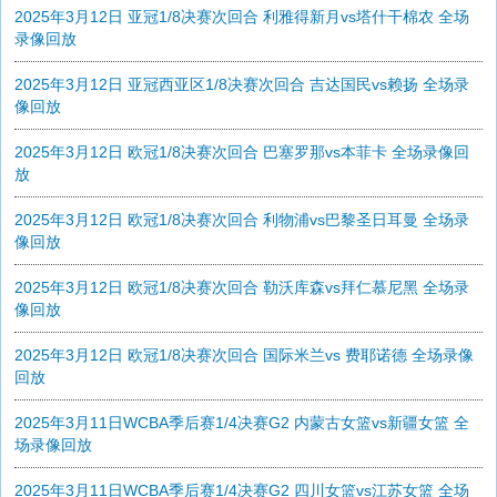
2025年3月12日 亚冠1/8决赛次回合 利雅得新月vs塔什干棉农 全场
录像回放
2025年3月12日 亚冠西亚区1/8决赛次回合 吉达国民vs赖扬 全场录
像回放
2025年3月12日 欧冠1/8决赛次回合 巴塞罗那vs本菲卡 全场录像回
放
2025年3月12日 欧冠1/8决赛次回合 利物浦vs巴黎圣日耳曼 全场录
像回放
2025年3月12日 欧冠1/8决赛次回合 勒沃库森vs拜仁慕尼黑 全场录
像回放
2025年3月12日 欧冠1/8决赛次回合 国际米兰vs 费耶诺德 全场录像
回放
2025年3月11日WCBA季后赛1/4决赛G2 内蒙古女篮vs新疆女篮 全
场录像回放
2025年3月11日WCBA季后赛1/4决赛G2 四川女篮vs江苏女篮 全场