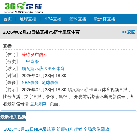
首页
|
足球直播
|
NBA直播
|
篮球直播
|
欧洲杯直播
2026年02月23日锡瓦斯VS萨卡里亚体育
<<返回
直播
【信号】
等待发布信号
【分类】
土甲直播
【球队】
锡瓦斯vs萨卡里亚体育
【时间】
2026年02月23日 18:30
【录像】
NBA录像
足球录像
【提示】
2026年02月23日 18:30 锡瓦斯vs萨卡里亚体育
视频直播，
比分直播，文字直播，录像，集锦 。 开赛前后都会不断更新信号，查
看最新信号请
点此刷新
页面。
最新相关视频
2025年3月12日NBA常规赛 雄鹿vs步行者 全场录像回放