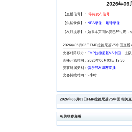
2026年0
【直播信号】：
等待发布信号
【集锦录像】：
NBA录像
足球录像
【友好提示】：如果本页面比赛已经过期，
2026年06月03日FMP拉德尼基VS中国直播
比赛对阵双方：
FMP拉德尼基VS中国
主队
直播开始时间：2026年06月03日 19:30
赛事所属类别：
俱乐部友谊赛直播
比赛持续时间：2小时
2026年06月03日FMP拉德尼基VS中国 相关
相关联赛直播