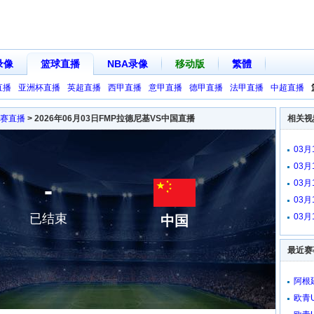
录像
篮球直播
NBA录像
移动版
繁體
直播
亚洲杯直播
英超直播
西甲直播
意甲直播
德甲直播
法甲直播
中超直播
赛直播
>
2026年06月03日FMP拉德尼基VS中国直播
相关视
03月
03月
棉农
-
03月
扬
03月
已结束
03月
中国
曼
最近赛
阿根
欧青U