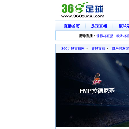
直播首页
足球直播
足球
足球直播
：
世界杯直播
欧洲杯
360足球直播网
>
篮球直播
>
俱乐部友谊
FMP拉德尼基