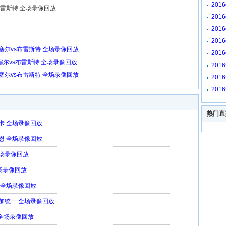
回放
201
s布雷斯特 全场录像回放
放
201
放
201
放
201
放
 欧塞尔vs布雷斯特 全场录像回放
201
回放
欧塞尔vs布雷斯特 全场录像回放
201
放
 欧塞尔vs布雷斯特 全场录像回放
201
像回
201
放
热门直
洛卡 全场录像回放
雷恩 全场录像回放
全场录像回放
全场录像回放
特 全场录像回放
s麦加统一 全场录像回放
州 全场录像回放