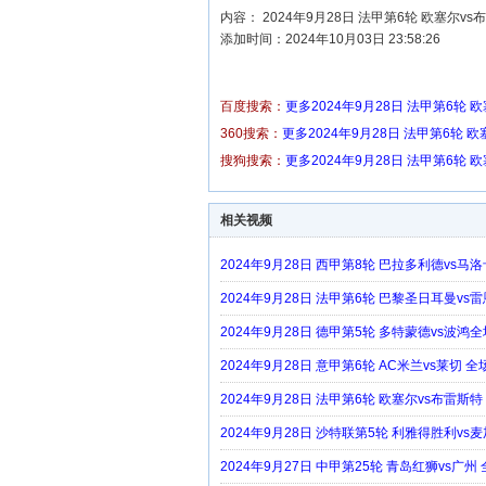
内容： 2024年9月28日 法甲第6轮 欧塞尔v
添加时间：2024年10月03日 23:58:26
百度搜索：
更多2024年9月28日 法甲第6轮
360搜索：
更多2024年9月28日 法甲第6轮 
搜狗搜索：
更多2024年9月28日 法甲第6轮
相关视频
2024年9月28日 西甲第8轮 巴拉多利德vs马
2024年9月28日 法甲第6轮 巴黎圣日耳曼vs
2024年9月28日 德甲第5轮 多特蒙德vs波鸿
2024年9月28日 意甲第6轮 AC米兰vs莱切 
2024年9月28日 法甲第6轮 欧塞尔vs布雷斯
2024年9月28日 沙特联第5轮 利雅得胜利v
2024年9月27日 中甲第25轮 青岛红狮vs广