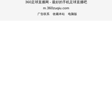
360足球直播网 - 最好的手机足球直播吧
m.360zuqiu.com
广告联系
收藏本站
电脑版