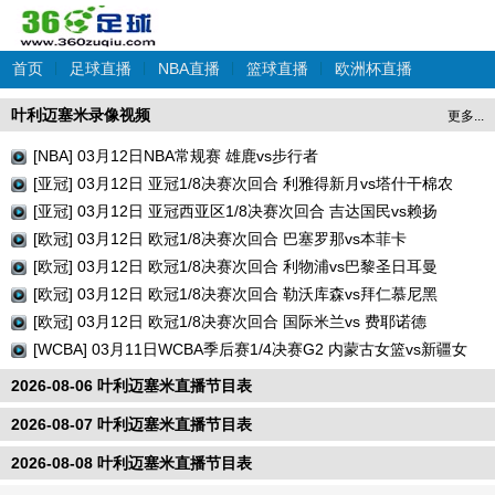
首页
|
足球直播
|
NBA直播
|
篮球直播
|
欧洲杯直播
叶利迈塞米录像视频
更多...
[NBA] 03月12日NBA常规赛 雄鹿vs步行者
[亚冠] 03月12日 亚冠1/8决赛次回合 利雅得新月vs塔什干棉农
[亚冠] 03月12日 亚冠西亚区1/8决赛次回合 吉达国民vs赖扬
[欧冠] 03月12日 欧冠1/8决赛次回合 巴塞罗那vs本菲卡
[欧冠] 03月12日 欧冠1/8决赛次回合 利物浦vs巴黎圣日耳曼
[欧冠] 03月12日 欧冠1/8决赛次回合 勒沃库森vs拜仁慕尼黑
[欧冠] 03月12日 欧冠1/8决赛次回合 国际米兰vs 费耶诺德
[WCBA] 03月11日WCBA季后赛1/4决赛G2 内蒙古女篮vs新疆女
篮
2026-08-06 叶利迈塞米直播节目表
2026-08-07 叶利迈塞米直播节目表
2026-08-08 叶利迈塞米直播节目表