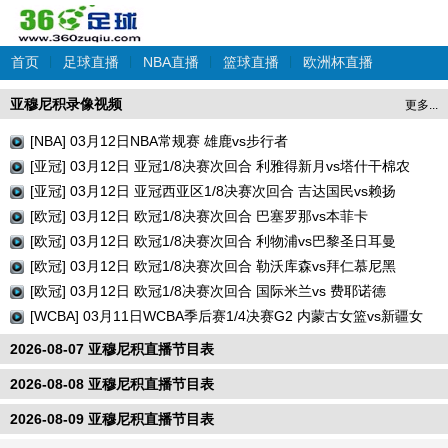
首页
|
足球直播
|
NBA直播
|
篮球直播
|
欧洲杯直播
亚穆尼积录像视频
更多...
[NBA] 03月12日NBA常规赛 雄鹿vs步行者
[亚冠] 03月12日 亚冠1/8决赛次回合 利雅得新月vs塔什干棉农
[亚冠] 03月12日 亚冠西亚区1/8决赛次回合 吉达国民vs赖扬
[欧冠] 03月12日 欧冠1/8决赛次回合 巴塞罗那vs本菲卡
[欧冠] 03月12日 欧冠1/8决赛次回合 利物浦vs巴黎圣日耳曼
[欧冠] 03月12日 欧冠1/8决赛次回合 勒沃库森vs拜仁慕尼黑
[欧冠] 03月12日 欧冠1/8决赛次回合 国际米兰vs 费耶诺德
[WCBA] 03月11日WCBA季后赛1/4决赛G2 内蒙古女篮vs新疆女
篮
2026-08-07 亚穆尼积直播节目表
2026-08-08 亚穆尼积直播节目表
2026-08-09 亚穆尼积直播节目表