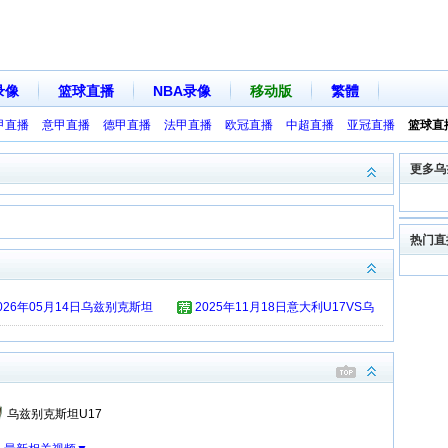
录像
篮球直播
NBA录像
移动版
繁體
甲直播
意甲直播
德甲直播
法甲直播
欧冠直播
中超直播
亚冠直播
篮球直
更多乌
热门直
026年05月14日乌兹别克斯坦
2025年11月18日意大利U17VS乌
17VS澳大利亚U17
兹别克斯坦U17
乌兹别克斯坦U17