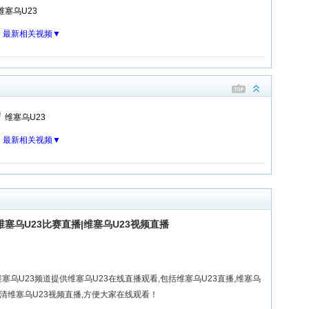
维塞乌U23
：
最新相关视频▼
维塞乌U23
：
最新相关视频▼
维塞乌U23比赛直播|维塞乌U23视频直播
塞乌U23频道提供维塞乌U23在线直播观看,包括维塞乌U23直播,维塞乌
高清维塞乌U23视频直播,方便大家在线观看！