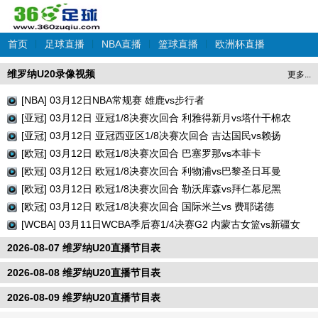
首页
|
足球直播
|
NBA直播
|
篮球直播
|
欧洲杯直播
维罗纳U20录像视频
更多...
[NBA] 03月12日NBA常规赛 雄鹿vs步行者
[亚冠] 03月12日 亚冠1/8决赛次回合 利雅得新月vs塔什干棉农
[亚冠] 03月12日 亚冠西亚区1/8决赛次回合 吉达国民vs赖扬
[欧冠] 03月12日 欧冠1/8决赛次回合 巴塞罗那vs本菲卡
[欧冠] 03月12日 欧冠1/8决赛次回合 利物浦vs巴黎圣日耳曼
[欧冠] 03月12日 欧冠1/8决赛次回合 勒沃库森vs拜仁慕尼黑
[欧冠] 03月12日 欧冠1/8决赛次回合 国际米兰vs 费耶诺德
[WCBA] 03月11日WCBA季后赛1/4决赛G2 内蒙古女篮vs新疆女
篮
2026-08-07 维罗纳U20直播节目表
2026-08-08 维罗纳U20直播节目表
2026-08-09 维罗纳U20直播节目表