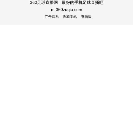
360足球直播网 - 最好的手机足球直播吧
m.360zuqiu.com
广告联系
收藏本站
电脑版