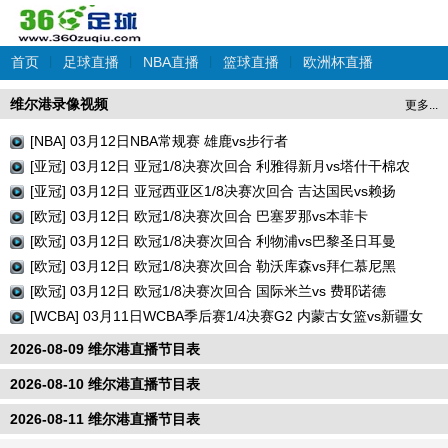
首页
|
足球直播
|
NBA直播
|
篮球直播
|
欧洲杯直播
维尔港录像视频
更多...
[NBA] 03月12日NBA常规赛 雄鹿vs步行者
[亚冠] 03月12日 亚冠1/8决赛次回合 利雅得新月vs塔什干棉农
[亚冠] 03月12日 亚冠西亚区1/8决赛次回合 吉达国民vs赖扬
[欧冠] 03月12日 欧冠1/8决赛次回合 巴塞罗那vs本菲卡
[欧冠] 03月12日 欧冠1/8决赛次回合 利物浦vs巴黎圣日耳曼
[欧冠] 03月12日 欧冠1/8决赛次回合 勒沃库森vs拜仁慕尼黑
[欧冠] 03月12日 欧冠1/8决赛次回合 国际米兰vs 费耶诺德
[WCBA] 03月11日WCBA季后赛1/4决赛G2 内蒙古女篮vs新疆女
篮
2026-08-09 维尔港直播节目表
2026-08-10 维尔港直播节目表
2026-08-11 维尔港直播节目表