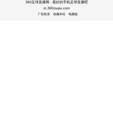
360足球直播网 - 最好的手机足球直播吧
m.360zuqiu.com
广告联系
收藏本站
电脑版