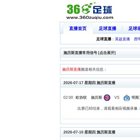
直播首页
足球直播
足球
足球直播
：
英超直播
西
施历斯直播常用信号 [点击展开]
施历斯直播
频道相关信息：
2026-07-17 星期四 施历斯直播
02:00
欧协联
施历斯
VS
明斯
比赛已经结束，请观看相应视频录像
2026-07-10 星期四 施历斯直播