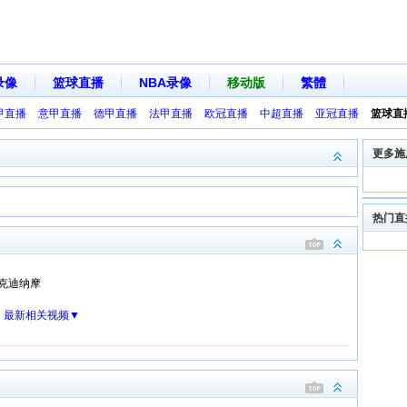
录像
篮球直播
NBA录像
移动版
繁體
甲直播
意甲直播
德甲直播
法甲直播
欧冠直播
中超直播
亚冠直播
篮球直
更多施
热门直
克迪纳摩
：
最新相关视频▼