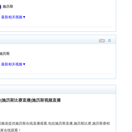
施历斯
：
最新相关视频▼
施历斯
：
最新相关视频▼
|施历斯比赛直播|施历斯视频直播
斯频道提供施历斯在线直播观看,包括施历斯直播,施历斯比赛,施历斯赛程
大家在线观看！