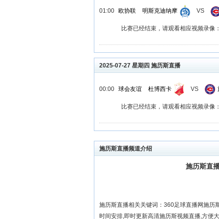
01:00
欧协联
明斯克迪纳摩
VS
比赛已经结束，请观看相应视频录像
2025-07-27 星期四 施历斯直播
00:00
球会友谊
杜博西卡
VS
比赛已经结束，请观看相应视频录像
施历斯直播频道介绍
施历斯直播
施历斯直播相关关键词：360足球直播网施历
时间安排,即时更新高清施历斯视频直播,方便