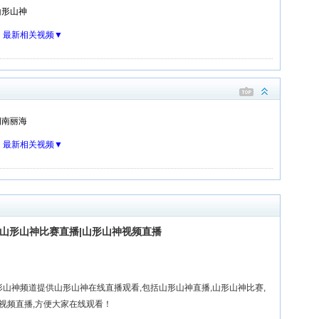
山形山神
：
最新相关视频▼
湘南丽海
：
最新相关视频▼
|山形山神比赛直播|山形山神视频直播
形山神频道提供山形山神在线直播观看,包括山形山神直播,山形山神比赛,
视频直播,方便大家在线观看！