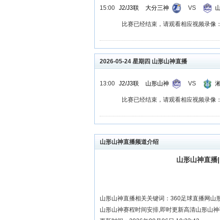
15:00
J2/J3联
大分三神
VS
比赛已经结束，请观看相应视频录像
2026-05-24 星期四 山形山神直播
13:00
J2/J3联
山形山神
VS
比赛已经结束，请观看相应视频录像
山形山神直播频道介绍
山形山神直播
山形山神直播相关关键词：360足球直播网山
山形山神赛程时间安排,即时更新高清山形山神