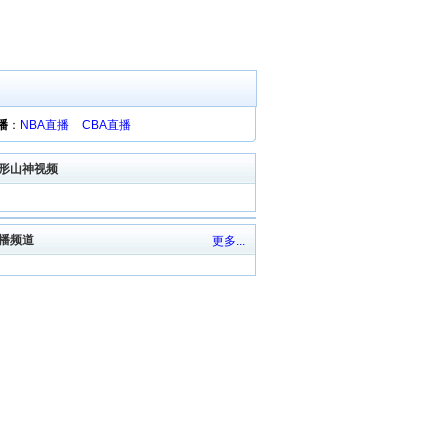
播
：
NBA直播
CBA直播
形山神视频
播频道
更多...