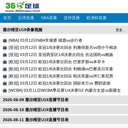
首页
|
足球直播
|
NBA直播
|
篮球直播
|
欧洲杯直播
塞尔维亚U19录像视频
更多...
[NBA] 03月12日NBA常规赛 雄鹿vs步行者
[亚冠] 03月12日 亚冠1/8决赛次回合 利雅得新月vs塔什干棉农
[亚冠] 03月12日 亚冠西亚区1/8决赛次回合 吉达国民vs赖扬
[欧冠] 03月12日 欧冠1/8决赛次回合 巴塞罗那vs本菲卡
[欧冠] 03月12日 欧冠1/8决赛次回合 利物浦vs巴黎圣日耳曼
[欧冠] 03月12日 欧冠1/8决赛次回合 勒沃库森vs拜仁慕尼黑
[欧冠] 03月12日 欧冠1/8决赛次回合 国际米兰vs 费耶诺德
[WCBA] 03月11日WCBA季后赛1/4决赛G2 内蒙古女篮vs新疆女
篮
2026-08-09 塞尔维亚U19直播节目表
2026-08-10 塞尔维亚U19直播节目表
2026-08-11 塞尔维亚U19直播节目表