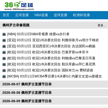
首页
|
足球直播
|
NBA直播
|
篮球直播
|
欧洲杯直播
佩特罗古录像视频
更多...
[NBA] 03月12日NBA常规赛 雄鹿vs步行者
[亚冠] 03月12日 亚冠1/8决赛次回合 利雅得新月vs塔什干棉农
[亚冠] 03月12日 亚冠西亚区1/8决赛次回合 吉达国民vs赖扬
[欧冠] 03月12日 欧冠1/8决赛次回合 巴塞罗那vs本菲卡
[欧冠] 03月12日 欧冠1/8决赛次回合 利物浦vs巴黎圣日耳曼
[欧冠] 03月12日 欧冠1/8决赛次回合 勒沃库森vs拜仁慕尼黑
[欧冠] 03月12日 欧冠1/8决赛次回合 国际米兰vs 费耶诺德
[WCBA] 03月11日WCBA季后赛1/4决赛G2 内蒙古女篮vs新疆女
篮
2026-08-07 佩特罗古直播节目表
2026-08-08 佩特罗古直播节目表
2026-08-09 佩特罗古直播节目表