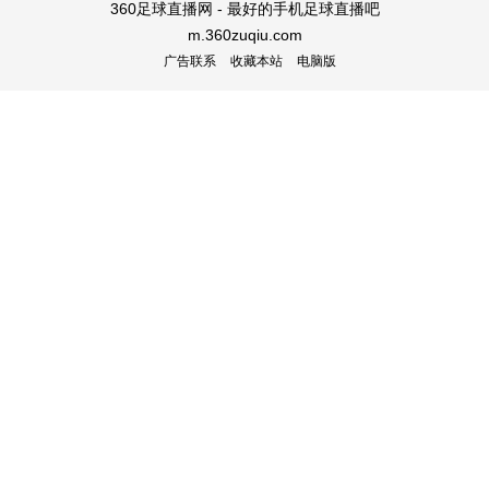
360足球直播网 - 最好的手机足球直播吧
m.360zuqiu.com
广告联系
收藏本站
电脑版