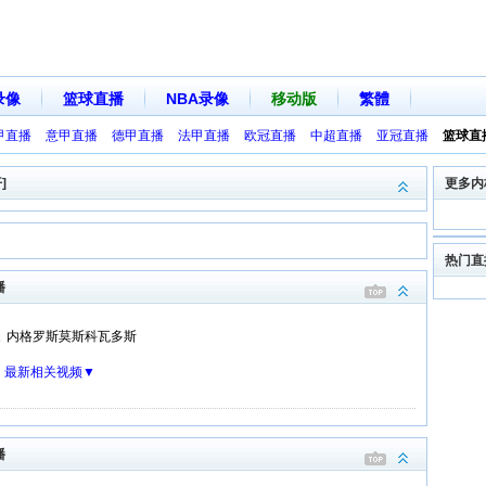
录像
篮球直播
NBA录像
移动版
繁體
甲直播
意甲直播
德甲直播
法甲直播
欧冠直播
中超直播
亚冠直播
篮球直
]
更多内
热门直
播
内格罗斯莫斯科瓦多斯
：
最新相关视频▼
播