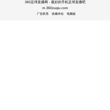
360足球直播网 - 最好的手机足球直播吧
m.360zuqiu.com
广告联系
收藏本站
电脑版