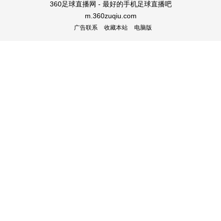
360足球直播网 - 最好的手机足球直播吧
m.360zuqiu.com
广告联系
收藏本站
电脑版