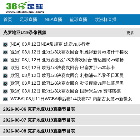
首页
|
足球直播
|
NBA直播
|
篮球直播
|
欧洲杯直播
克罗地亚U19录像视频
更多...
[NBA] 03月12日NBA常规赛 雄鹿vs步行者
[亚冠] 03月12日 亚冠1/8决赛次回合 利雅得新月vs塔什干棉农
[亚冠] 03月12日 亚冠西亚区1/8决赛次回合 吉达国民vs赖扬
[欧冠] 03月12日 欧冠1/8决赛次回合 巴塞罗那vs本菲卡
[欧冠] 03月12日 欧冠1/8决赛次回合 利物浦vs巴黎圣日耳曼
[欧冠] 03月12日 欧冠1/8决赛次回合 勒沃库森vs拜仁慕尼黑
[欧冠] 03月12日 欧冠1/8决赛次回合 国际米兰vs 费耶诺德
[WCBA] 03月11日WCBA季后赛1/4决赛G2 内蒙古女篮vs新疆女
篮
2026-08-06 克罗地亚U19直播节目表
2026-08-07 克罗地亚U19直播节目表
2026-08-08 克罗地亚U19直播节目表