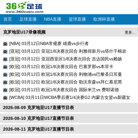
首页
|
足球直播
|
NBA直播
|
篮球直播
|
欧洲杯直播
克罗地亚U17录像视频
更多...
[NBA] 03月12日NBA常规赛 雄鹿vs步行者
[亚冠] 03月12日 亚冠1/8决赛次回合 利雅得新月vs塔什干棉农
[亚冠] 03月12日 亚冠西亚区1/8决赛次回合 吉达国民vs赖扬
[欧冠] 03月12日 欧冠1/8决赛次回合 巴塞罗那vs本菲卡
[欧冠] 03月12日 欧冠1/8决赛次回合 利物浦vs巴黎圣日耳曼
[欧冠] 03月12日 欧冠1/8决赛次回合 勒沃库森vs拜仁慕尼黑
[欧冠] 03月12日 欧冠1/8决赛次回合 国际米兰vs 费耶诺德
[WCBA] 03月11日WCBA季后赛1/4决赛G2 内蒙古女篮vs新疆女
篮
2026-08-09 克罗地亚U17直播节目表
2026-08-10 克罗地亚U17直播节目表
2026-08-11 克罗地亚U17直播节目表