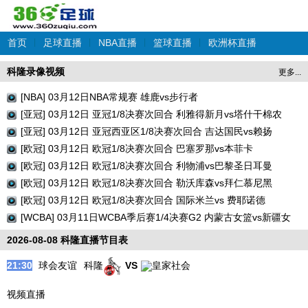
首页
|
足球直播
|
NBA直播
|
篮球直播
|
欧洲杯直播
科隆录像视频
更多...
[NBA] 03月12日NBA常规赛 雄鹿vs步行者
[亚冠] 03月12日 亚冠1/8决赛次回合 利雅得新月vs塔什干棉农
[亚冠] 03月12日 亚冠西亚区1/8决赛次回合 吉达国民vs赖扬
[欧冠] 03月12日 欧冠1/8决赛次回合 巴塞罗那vs本菲卡
[欧冠] 03月12日 欧冠1/8决赛次回合 利物浦vs巴黎圣日耳曼
[欧冠] 03月12日 欧冠1/8决赛次回合 勒沃库森vs拜仁慕尼黑
[欧冠] 03月12日 欧冠1/8决赛次回合 国际米兰vs 费耶诺德
[WCBA] 03月11日WCBA季后赛1/4决赛G2 内蒙古女篮vs新疆女
篮
2026-08-08 科隆直播节目表
21:30
球会友谊
科隆
VS
皇家社会
视频直播