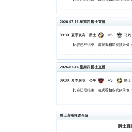
2026-07-16 星期四 爵士直播
09:30
夏季联赛
爵士
VS
马刺
比赛已经结束，请观看相应视频录像
2026-07-14 星期四 爵士直播
09:00
夏季联赛
公牛
VS
爵士
比赛已经结束，请观看相应视频录像
爵士直播频道介绍
爵士直