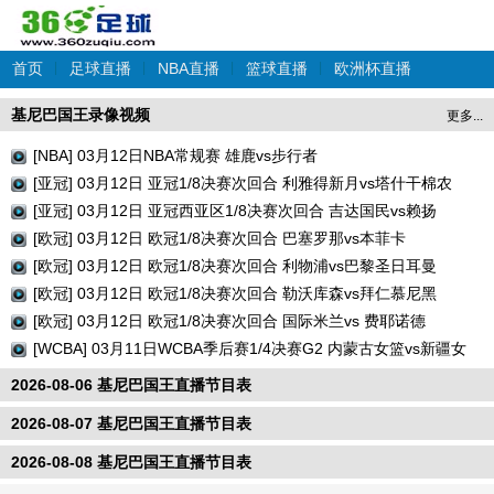
首页
|
足球直播
|
NBA直播
|
篮球直播
|
欧洲杯直播
基尼巴国王录像视频
更多...
[NBA] 03月12日NBA常规赛 雄鹿vs步行者
[亚冠] 03月12日 亚冠1/8决赛次回合 利雅得新月vs塔什干棉农
[亚冠] 03月12日 亚冠西亚区1/8决赛次回合 吉达国民vs赖扬
[欧冠] 03月12日 欧冠1/8决赛次回合 巴塞罗那vs本菲卡
[欧冠] 03月12日 欧冠1/8决赛次回合 利物浦vs巴黎圣日耳曼
[欧冠] 03月12日 欧冠1/8决赛次回合 勒沃库森vs拜仁慕尼黑
[欧冠] 03月12日 欧冠1/8决赛次回合 国际米兰vs 费耶诺德
[WCBA] 03月11日WCBA季后赛1/4决赛G2 内蒙古女篮vs新疆女
篮
2026-08-06 基尼巴国王直播节目表
2026-08-07 基尼巴国王直播节目表
2026-08-08 基尼巴国王直播节目表