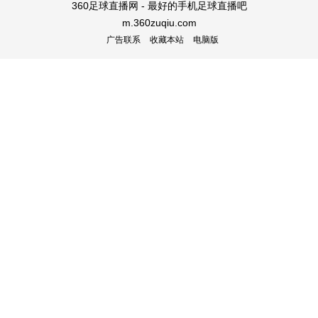
360足球直播网 - 最好的手机足球直播吧
m.360zuqiu.com
广告联系
收藏本站
电脑版