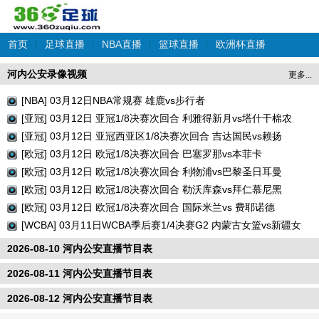
首页
|
足球直播
|
NBA直播
|
篮球直播
|
欧洲杯直播
河内公安录像视频
更多...
[NBA] 03月12日NBA常规赛 雄鹿vs步行者
[亚冠] 03月12日 亚冠1/8决赛次回合 利雅得新月vs塔什干棉农
[亚冠] 03月12日 亚冠西亚区1/8决赛次回合 吉达国民vs赖扬
[欧冠] 03月12日 欧冠1/8决赛次回合 巴塞罗那vs本菲卡
[欧冠] 03月12日 欧冠1/8决赛次回合 利物浦vs巴黎圣日耳曼
[欧冠] 03月12日 欧冠1/8决赛次回合 勒沃库森vs拜仁慕尼黑
[欧冠] 03月12日 欧冠1/8决赛次回合 国际米兰vs 费耶诺德
[WCBA] 03月11日WCBA季后赛1/4决赛G2 内蒙古女篮vs新疆女
篮
2026-08-10 河内公安直播节目表
2026-08-11 河内公安直播节目表
2026-08-12 河内公安直播节目表