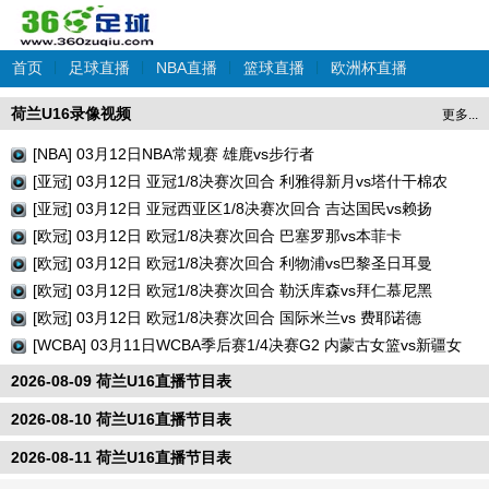
首页
|
足球直播
|
NBA直播
|
篮球直播
|
欧洲杯直播
荷兰U16录像视频
更多...
[NBA] 03月12日NBA常规赛 雄鹿vs步行者
[亚冠] 03月12日 亚冠1/8决赛次回合 利雅得新月vs塔什干棉农
[亚冠] 03月12日 亚冠西亚区1/8决赛次回合 吉达国民vs赖扬
[欧冠] 03月12日 欧冠1/8决赛次回合 巴塞罗那vs本菲卡
[欧冠] 03月12日 欧冠1/8决赛次回合 利物浦vs巴黎圣日耳曼
[欧冠] 03月12日 欧冠1/8决赛次回合 勒沃库森vs拜仁慕尼黑
[欧冠] 03月12日 欧冠1/8决赛次回合 国际米兰vs 费耶诺德
[WCBA] 03月11日WCBA季后赛1/4决赛G2 内蒙古女篮vs新疆女
篮
2026-08-09 荷兰U16直播节目表
2026-08-10 荷兰U16直播节目表
2026-08-11 荷兰U16直播节目表