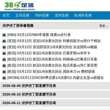
首页
|
足球直播
|
NBA直播
|
篮球直播
|
欧洲杯直播
伏伊伏丁那录像视频
更多...
[NBA] 03月12日NBA常规赛 雄鹿vs步行者
[亚冠] 03月12日 亚冠1/8决赛次回合 利雅得新月vs塔什干棉农
[亚冠] 03月12日 亚冠西亚区1/8决赛次回合 吉达国民vs赖扬
[欧冠] 03月12日 欧冠1/8决赛次回合 巴塞罗那vs本菲卡
[欧冠] 03月12日 欧冠1/8决赛次回合 利物浦vs巴黎圣日耳曼
[欧冠] 03月12日 欧冠1/8决赛次回合 勒沃库森vs拜仁慕尼黑
[欧冠] 03月12日 欧冠1/8决赛次回合 国际米兰vs 费耶诺德
[WCBA] 03月11日WCBA季后赛1/4决赛G2 内蒙古女篮vs新疆女
篮
2026-08-09 伏伊伏丁那直播节目表
2026-08-10 伏伊伏丁那直播节目表
2026-08-11 伏伊伏丁那直播节目表