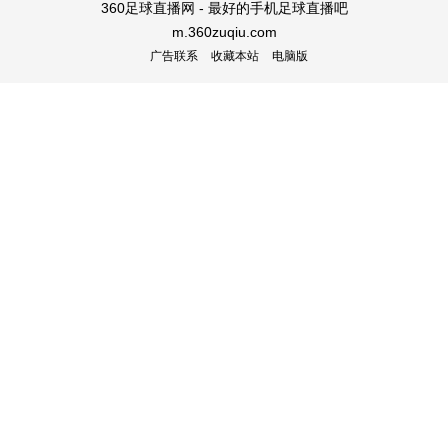
360足球直播网 - 最好的手机足球直播吧
m.360zuqiu.com
广告联系
收藏本站
电脑版