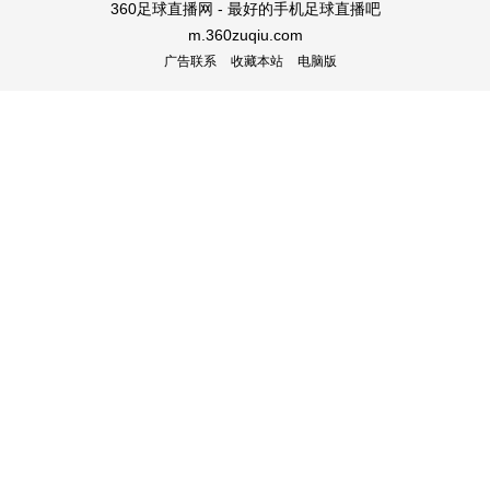
360足球直播网 - 最好的手机足球直播吧
m.360zuqiu.com
广告联系
收藏本站
电脑版