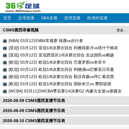
首页
|
足球直播
|
NBA直播
|
篮球直播
|
欧洲杯直播
CSMS雅西录像视频
更多...
[NBA] 03月12日NBA常规赛 雄鹿vs步行者
[亚冠] 03月12日 亚冠1/8决赛次回合 利雅得新月vs塔什干棉农
[亚冠] 03月12日 亚冠西亚区1/8决赛次回合 吉达国民vs赖扬
[欧冠] 03月12日 欧冠1/8决赛次回合 巴塞罗那vs本菲卡
[欧冠] 03月12日 欧冠1/8决赛次回合 利物浦vs巴黎圣日耳曼
[欧冠] 03月12日 欧冠1/8决赛次回合 勒沃库森vs拜仁慕尼黑
[欧冠] 03月12日 欧冠1/8决赛次回合 国际米兰vs 费耶诺德
[WCBA] 03月11日WCBA季后赛1/4决赛G2 内蒙古女篮vs新疆女
篮
2026-08-08 CSMS雅西直播节目表
2026-08-09 CSMS雅西直播节目表
2026-08-10 CSMS雅西直播节目表