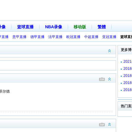
录像
篮球直播
NBA录像
移动版
繁體
甲直播
意甲直播
德甲直播
法甲直播
欧冠直播
中超直播
亚冠直播
篮球直
更多博
202
全场
201
像回
201
场录
201
像回
201
菲尔德
全场
热门直