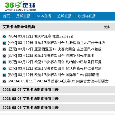
首页
|
足球直播
|
NBA直播
|
篮球直播
|
欧洲杯直播
艾斯卡迪斯录像视频
更多...
[NBA] 03月12日NBA常规赛 雄鹿vs步行者
[亚冠] 03月12日 亚冠1/8决赛次回合 利雅得新月vs塔什干棉农
[亚冠] 03月12日 亚冠西亚区1/8决赛次回合 吉达国民vs赖扬
[欧冠] 03月12日 欧冠1/8决赛次回合 巴塞罗那vs本菲卡
[欧冠] 03月12日 欧冠1/8决赛次回合 利物浦vs巴黎圣日耳曼
[欧冠] 03月12日 欧冠1/8决赛次回合 勒沃库森vs拜仁慕尼黑
[欧冠] 03月12日 欧冠1/8决赛次回合 国际米兰vs 费耶诺德
[WCBA] 03月11日WCBA季后赛1/4决赛G2 内蒙古女篮vs新疆女
篮
2026-08-07 艾斯卡迪斯直播节目表
2026-08-08 艾斯卡迪斯直播节目表
2026-08-09 艾斯卡迪斯直播节目表