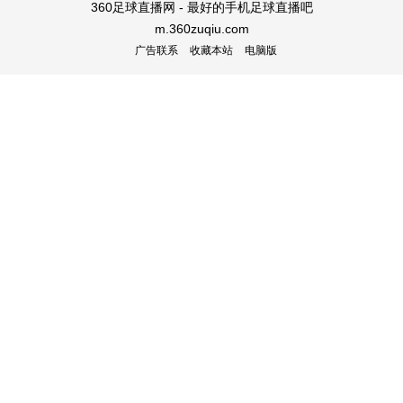
360足球直播网 - 最好的手机足球直播吧
m.360zuqiu.com
广告联系
收藏本站
电脑版