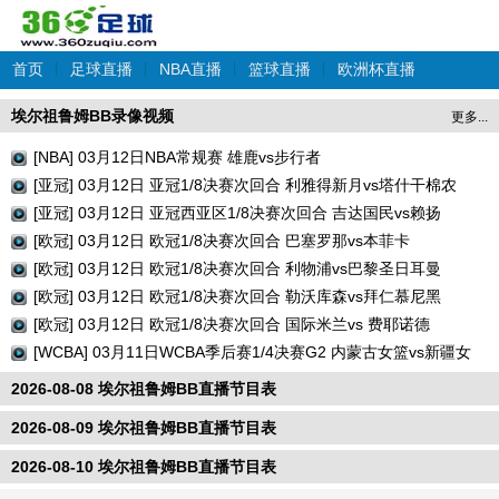
首页
|
足球直播
|
NBA直播
|
篮球直播
|
欧洲杯直播
埃尔祖鲁姆BB录像视频
更多...
[NBA] 03月12日NBA常规赛 雄鹿vs步行者
[亚冠] 03月12日 亚冠1/8决赛次回合 利雅得新月vs塔什干棉农
[亚冠] 03月12日 亚冠西亚区1/8决赛次回合 吉达国民vs赖扬
[欧冠] 03月12日 欧冠1/8决赛次回合 巴塞罗那vs本菲卡
[欧冠] 03月12日 欧冠1/8决赛次回合 利物浦vs巴黎圣日耳曼
[欧冠] 03月12日 欧冠1/8决赛次回合 勒沃库森vs拜仁慕尼黑
[欧冠] 03月12日 欧冠1/8决赛次回合 国际米兰vs 费耶诺德
[WCBA] 03月11日WCBA季后赛1/4决赛G2 内蒙古女篮vs新疆女
篮
2026-08-08 埃尔祖鲁姆BB直播节目表
2026-08-09 埃尔祖鲁姆BB直播节目表
2026-08-10 埃尔祖鲁姆BB直播节目表